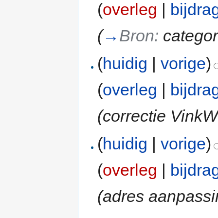
(
overleg
|
bijdra
(
→
Bron:
categor
(
huidig
|
vorige
)
(
overleg
|
bijdra
(correctie VinkW
(
huidig
|
vorige
)
(
overleg
|
bijdra
(adres aanpassi