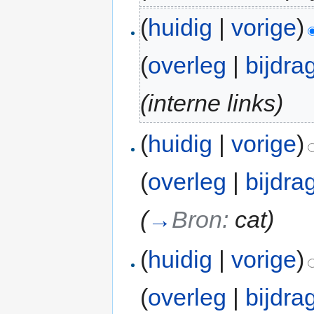
(
huidig
|
vorige
)
(
overleg
|
bijdra
(interne links)
(
huidig
|
vorige
)
(
overleg
|
bijdra
(
→
Bron:
cat
)
(
huidig
|
vorige
)
(
overleg
|
bijdra