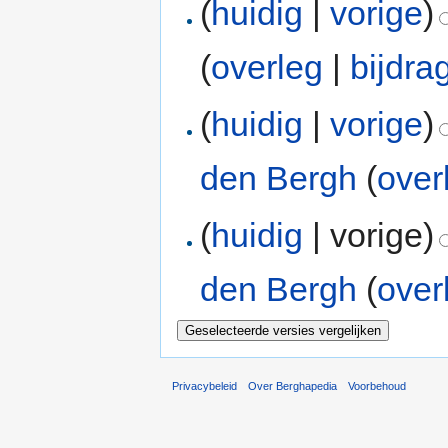
(
huidig
|
vorige
)
(
overleg
|
bijdra
(
huidig
|
vorige
)
den Bergh
(
over
(
huidig
| vorige)
den Bergh
(
over
Privacybeleid
Over Berghapedia
Voorbehoud