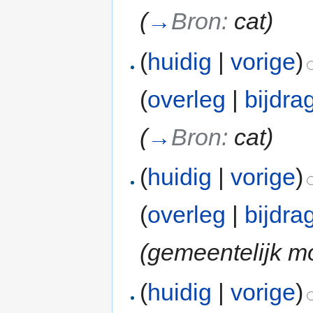
(
→
Bron:
cat
)
(
huidig
|
vorige
)
(
overleg
|
bijdra
(
→
Bron:
cat
)
(
huidig
|
vorige
)
(
overleg
|
bijdra
(gemeentelijk m
(
huidig
|
vorige
)