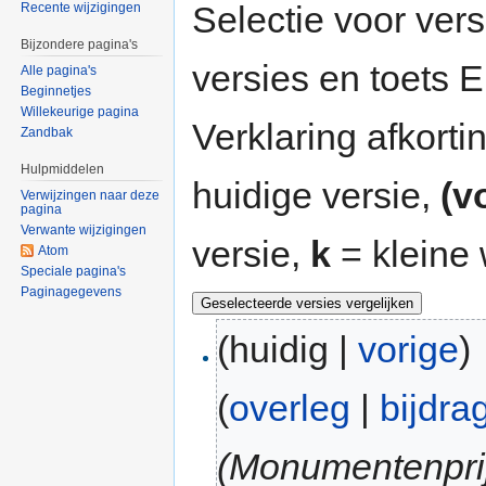
Selectie voor vers
Recente wijzigingen
Bijzondere pagina's
versies en toets
Alle pagina's
Beginnetjes
Willekeurige pagina
Verklaring afkort
Zandbak
Hulpmiddelen
huidige versie,
(v
Verwijzingen naar deze
pagina
Verwante wijzigingen
versie,
k
= kleine 
Atom
Speciale pagina's
Paginagegevens
(huidig |
vorige
)
(
overleg
|
bijdra
(Monumentenpri