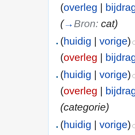
(
overleg
|
bijdra
(
→
Bron:
cat
)
(
huidig
|
vorige
)
(
overleg
|
bijdra
(
huidig
|
vorige
)
(
overleg
|
bijdra
(categorie)
(
huidig
|
vorige
)