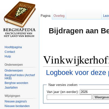
Pagina
Overleg
Lez
Bijdragen aan B
Hoofdpagina
Contact
Vinkwijkerhof:
Hulp
Onderwerpen
Logboek voor deze 
Onderwerpen
Barghief Index (Archief
HKB)
Ga naar:
navigatie
,
zoeken
Berghse woorden
Naar versies zoeken
Jaartallen
Van jaar (en eerder):
Wijzigingen
Nieuwe pagina's
Nieuwe bestanden