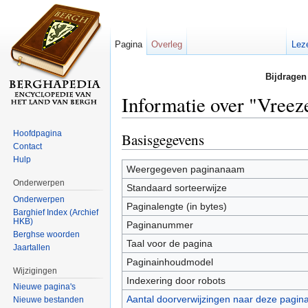
Pagina
Overleg
Lez
Bijdragen
Informatie over "Vreez
Ga naar:
navigatie
,
zoeken
Hoofdpagina
Basisgegevens
Contact
Hulp
Weergegeven paginanaam
Onderwerpen
Standaard sorteerwijze
Onderwerpen
Paginalengte (in bytes)
Barghief Index (Archief
HKB)
Paginanummer
Berghse woorden
Taal voor de pagina
Jaartallen
Paginainhoudmodel
Wijzigingen
Indexering door robots
Nieuwe pagina's
Aantal doorverwijzingen naar deze pagin
Nieuwe bestanden