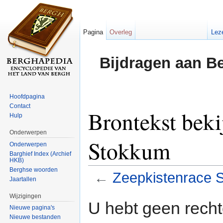
Pagina
Overleg
Lez
Bijdragen aan B
Hoofdpagina
Contact
Brontekst beki
Hulp
Onderwerpen
Stokkum
Onderwerpen
Barghief Index (Archief
HKB)
Berghse woorden
←
Zeepkistenrace 
Jaartallen
Ga naar:
navigatie
,
zoeken
Wijzigingen
U hebt geen rech
Nieuwe pagina's
Nieuwe bestanden