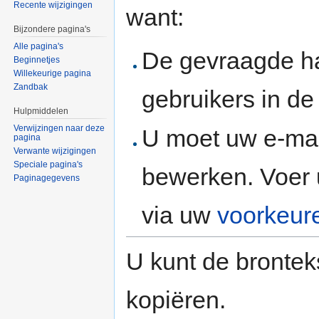
Recente wijzigingen
want:
Bijzondere pagina's
Alle pagina's
De gevraagde h
Beginnetjes
Willekeurige pagina
Zandbak
gebruikers in d
Hulpmiddelen
Verwijzingen naar deze
U moet uw e-mai
pagina
Verwante wijzigingen
Speciale pagina's
bewerken. Voer 
Paginagegevens
via uw
voorkeur
U kunt de brontek
kopiëren.