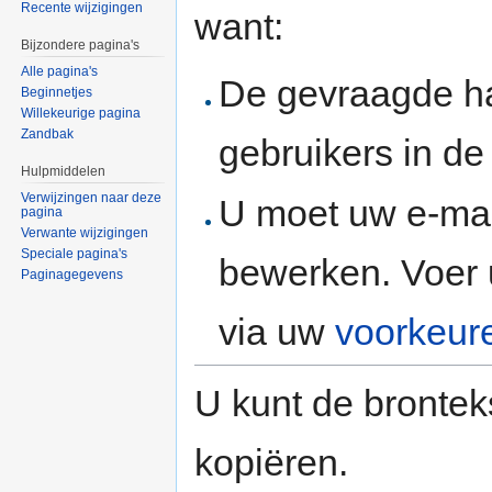
Recente wijzigingen
want:
Bijzondere pagina's
Alle pagina's
De gevraagde h
Beginnetjes
Willekeurige pagina
Zandbak
gebruikers in d
Hulpmiddelen
Verwijzingen naar deze
U moet uw e-mai
pagina
Verwante wijzigingen
Speciale pagina's
bewerken. Voer 
Paginagegevens
via uw
voorkeur
U kunt de brontek
kopiëren.