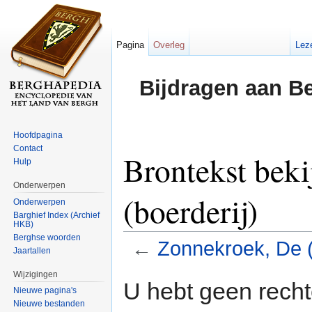
Pagina
Overleg
Lez
Bijdragen aan B
Hoofdpagina
Contact
Brontekst bek
Hulp
Onderwerpen
(boerderij)
Onderwerpen
Barghief Index (Archief
HKB)
Berghse woorden
←
Zonnekroek, De (
Jaartallen
Ga naar:
navigatie
,
zoeken
Wijzigingen
U hebt geen rech
Nieuwe pagina's
Nieuwe bestanden