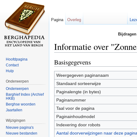
Pagina
Overleg
Lez
Bijdragen
Informatie over "Zonne
Ga naar:
navigatie
,
zoeken
Hoofdpagina
Basisgegevens
Contact
Hulp
Weergegeven paginanaam
Onderwerpen
Standaard sorteerwijze
Onderwerpen
Paginalengte (in bytes)
Barghief Index (Archief
HKB)
Paginanummer
Berghse woorden
Taal voor de pagina
Jaartallen
Paginainhoudmodel
Wijzigingen
Indexering door robots
Nieuwe pagina's
Aantal doorverwijzingen naar deze pagin
Nieuwe bestanden