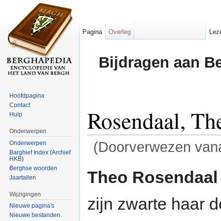
Pagina
Overleg
Lez
Bijdragen aan B
Hoofdpagina
Contact
Rosendaal, Th
Hulp
Onderwerpen
(Doorverwezen van
Onderwerpen
Barghief Index (Archief
HKB)
Ga naar:
navigatie
,
zoeken
Berghse woorden
Theo Rosendaal
Jaartallen
Wijzigingen
zijn zwarte haar 
Nieuwe pagina's
Nieuwe bestanden