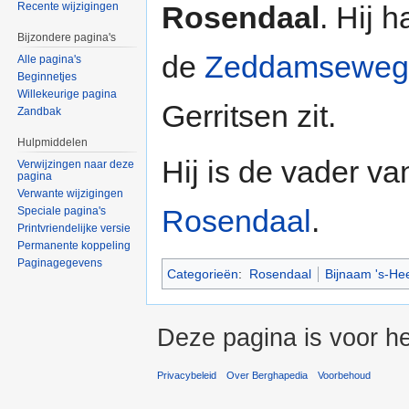
Rosendaal
. Hij 
Recente wijzigingen
Bijzondere pagina's
de
Zeddamseweg
Alle pagina's
Beginnetjes
Willekeurige pagina
Gerritsen zit.
Zandbak
Hulpmiddelen
Hij is de vader v
Verwijzingen naar deze
pagina
Verwante wijzigingen
Rosendaal
.
Speciale pagina's
Printvriendelijke versie
Permanente koppeling
Paginagegevens
Categorieën
:
Rosendaal
Bijnaam 's-He
Deze pagina is voor h
Privacybeleid
Over Berghapedia
Voorbehoud