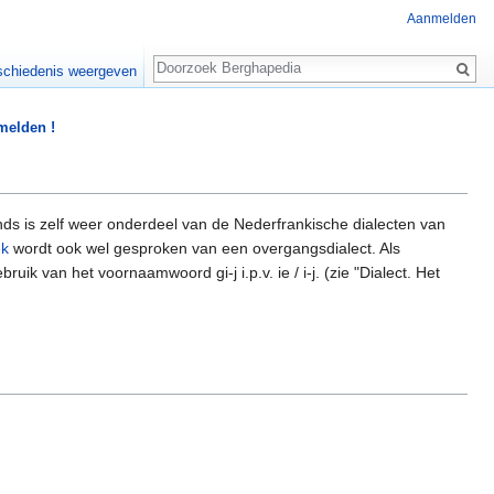
Aanmelden
Zoeken
chiedenis weergeven
 melden !
nds is zelf weer onderdeel van de Nederfrankische dialecten van
ek
wordt ook wel gesproken van een overgangsdialect. Als
 van het voornaamwoord gi-j i.p.v. ie / i-j. (zie "Dialect. Het