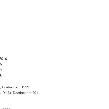
 2010
15
21
88
, Doetinchem 1999
ALD
13), Doetinchem 2011