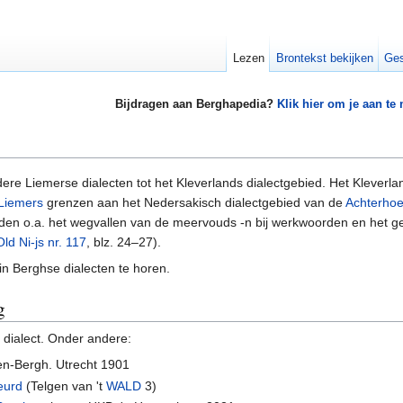
Lezen
Brontekst bekijken
Ges
Bijdragen aan Berghapedia?
Klik hier om je aan te
re Liemerse dialecten tot het Kleverlands dialectgebied. Het Kleverla
Liemers
grenzen aan het Nedersakisch dialectgebied van de
Achterho
n o.a. het wegvallen van de meervouds -n bij werkwoorden en het gebruik
Old Ni-js nr. 117
, blz. 24–27).
in Berghse dialecten te horen.
g
 dialect. Onder andere:
ten-Bergh. Utrecht 1901
eurd
(Telgen van 't
WALD
3)