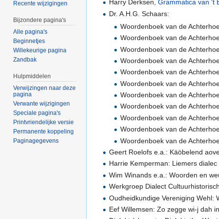
Harry Derksen,
Grammatica van 't 
Recente wijzigingen
Dr. A.H.G. Schaars:
Bijzondere pagina's
Woordenboek van de Achterhoek
Alle pagina's
Woordenboek van de Achterhoe
Beginnetjes
Woordenboek van de Achterhoe
Willekeurige pagina
Zandbak
Woordenboek van de Achterhoe
Woordenboek van de Achterhoe
Hulpmiddelen
Woordenboek van de Achterhoek
Verwijzingen naar deze
pagina
Woordenboek van de Achterhoek
Verwante wijzigingen
Woordenboek van de Achterhoek
Speciale pagina's
Woordenboek van de Achterhoek
Printvriendelijke versie
Woordenboek van de Achterhoek
Permanente koppeling
Woordenboek van de Achterhoek
Paginagegevens
Geert Roelofs e.a.: Käöbelend aover
Harrie Kemperman: Liemers dialec 
Wim Winands e.a.: Woorden en weu
Werkgroep Dialect Cultuurhistorisc
Oudheidkundige Vereniging Wehl: Wa
Eef Willemsen: Zo zegge wi-j dah i