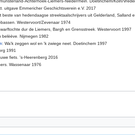
Westmünsterland-Achterhoek-Liemers-Niederrhein. Doetinchem/Köln/Vred
tt. uitgave Emmericher Geschichtsverein e.V. 2017
Het beste van hedendaagse streektaalschrijvers uit Gelderland, Sallan
ebassen. Westervoort/Zevenaar 1974
warftochte dur de Liemers, Bargh en Grensstreek. Westervoort 1997
on belèève. Nijmegen 1982
n
: Wa'k zeggen wol en 'k zwiege neet. Doetinchem 1997
borg 1991
auwe fiets. 's-Heerenberg 2016
iemers. Wassenaar 1976