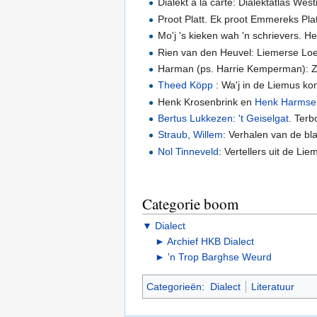
Dialekt à la carte: Dialektatlas 
Proot Platt. Ek proot Emmereks Pla
Mo'j 's kieken wah 'n schrievers. 
Rien van den Heuvel: Liemerse Lo
Harman (ps. Harrie Kemperman): Z
Theed Köpp
: Wa'j in de Liemus k
Henk Krosenbrink en
Henk Harmse
Bertus Lukkezen
:
't Geiselgat
. Ter
Straub, Willem
: Verhalen van de bl
Nol Tinneveld
: Vertellers uit de L
Categorie boom
▼
Dialect
►
Archief HKB Dialect
►
'n Trop Barghse Weurd
Categorieën
:
Dialect
Literatuur