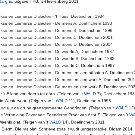
Barghs
. uitgave HKB, 's-Heerenberg 2021
se en Liemerse Dialecten - 't Huus, Doetinchem 1984
kse en Liemerse Dialecten - De mens A, Doetinchem 1993
kse en Liemerse Dialecten - De mens B, Doetinchem 1996
kse en Liemerse Dialecten - De mens C, Doetinchem 2001
kse en Liemerse Dialecten - De mens D, Doetinchem 2004
se en Liemerse Dialecten - De weerld A, Doetinchem 1987
se en Liemerse Dialecten - De weerld B, Doetinchem 1989
se en Liemerse Dialecten - De weerld C, Doetinchem 1987
se en Liemerse Dialecten - De mens en zien näösten A, Doetinchem
se en Liemerse Dialecten - De mens en zien wark A, Doetinchem 20
se en Liemerse Dialecten - De mens en zien wark B, Doetinchem 20
 't Eiland van daerp tot dörp. (Telgen van 't
WALD
7), Doetinchem 19
in Westervoort (Telgen van 't
WALD
11), Doetinchem 1996
rd uut de grune grensgemeente Gendringen. (Telgen van 't
WALD
12)
he Vereniging Zevenaar: Zaenderse Praot van A tot Z. (Telgen van 't
W
ehls plat. (Telgen van 't
WALD
14), Doetinchem 2011
n Die:m. Die:ms plat. Schrieve zoas 't wudt uutgespraoke. Didam 2014