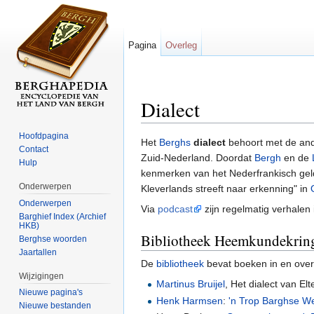
Pagina
Overleg
Dialect
Ga naar:
navigatie
,
zoeken
Hoofdpagina
Het
Berghs
dialect
behoort met de ande
Contact
Zuid-Nederland. Doordat
Bergh
en de
Hulp
kenmerken van het Nederfrankisch gelde
Onderwerpen
Kleverlands streeft naar erkenning" in
Onderwerpen
Via
podcast
zijn regelmatig verhalen 
Barghief Index (Archief
HKB)
Bibliotheek Heemkundekrin
Berghse woorden
Jaartallen
De
bibliotheek
bevat boeken in en over
Wijzigingen
Martinus Bruijel
, Het dialect van El
Nieuwe pagina's
Henk Harmsen
:
'n Trop Barghse W
Nieuwe bestanden