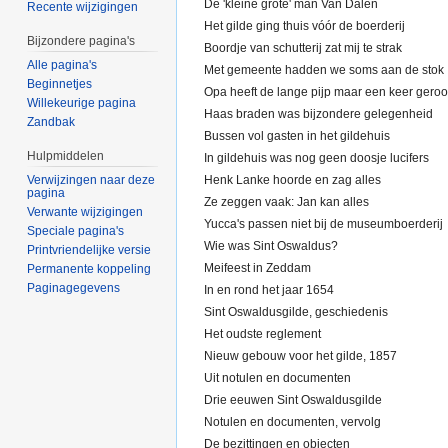
De 'kleine grote' man Van Dalen
Recente wijzigingen
Het gilde ging thuis vóór de boerderij
Bijzondere pagina's
Boordje van schutterij zat mij te strak
Alle pagina's
Met gemeente hadden we soms aan de stok
Beginnetjes
Opa heeft de lange pijp maar een keer geroo
Willekeurige pagina
Haas braden was bijzondere gelegenheid
Zandbak
Bussen vol gasten in het gildehuis
Hulpmiddelen
In gildehuis was nog geen doosje lucifers
Henk Lanke hoorde en zag alles
Verwijzingen naar deze
pagina
Ze zeggen vaak: Jan kan alles
Verwante wijzigingen
Yucca's passen niet bij de museumboerderij
Speciale pagina's
Wie was Sint Oswaldus?
Printvriendelijke versie
Meifeest in Zeddam
Permanente koppeling
Paginagegevens
In en rond het jaar 1654
Sint Oswaldusgilde, geschiedenis
Het oudste reglement
Nieuw gebouw voor het gilde, 1857
Uit notulen en documenten
Drie eeuwen Sint Oswaldusgilde
Notulen en documenten, vervolg
De bezittingen en objecten