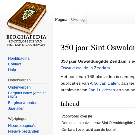
Pagina
Overleg
350 jaar Sint Oswal
Ga naar:
navigatie
,
zoeken
Hoofdpagina
350 jaar Oswaldusgilde Zeddam
is 
Contact
Oswaldusgilde
in
Zeddam
.
Hulp
Het boek van 168 bladzijden is samen
Onderwerpen
publicaties van
A.G. van Dalen
, Jan te
Onderwerpen
archieven van
Jan Lukkezen
en van he
Barghief Index (Archief
HKB)
Inhoud
Berghse woorden
Jaartallen
Voorwoord overste
Wijzigingen
Drie en een halve eeuw Sint Oswaldusgild
Nieuwe pagina's
Om kwart over acht aan de borrel
Nieuwe bestanden