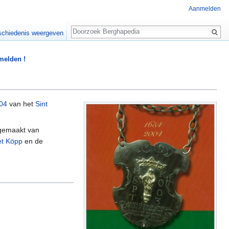
Aanmelden
Zoeken
chiedenis weergeven
 melden !
04
van het
Sint
 gemaakt van
t Köpp
en de