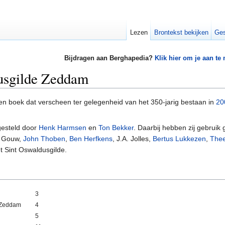
Lezen
Brontekst bekijken
Ges
Bijdragen aan Berghapedia?
Klik hier om je aan te
dusgilde Zeddam
een boek dat verscheen ter gelegenheid van het 350-jarig bestaan in
20
gesteld door
Henk Harmsen
en
Ton Bekker
. Daarbij hebben zij gebruik
r Gouw,
John Thoben
,
Ben Herfkens
, J.A. Jolles,
Bertus Lukkezen
,
Thee
t Sint Oswaldusgilde.
3
e Zeddam
4
5