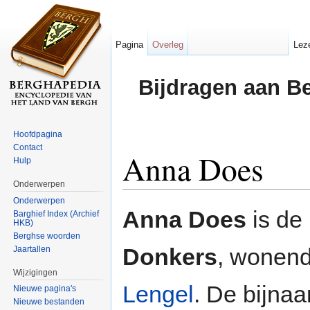
Pagina
Overleg
Lez
Bijdragen aan B
Hoofdpagina
Contact
Anna Does
Hulp
Onderwerpen
Ga naar:
navigatie
,
zoeken
Onderwerpen
Anna Does
is de
Barghief Index (Archief
HKB)
Berghse woorden
Donkers
, wonen
Jaartallen
Wijzigingen
Lengel
. De bijna
Nieuwe pagina's
Nieuwe bestanden