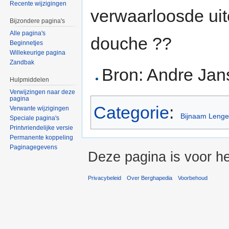
Recente wijzigingen
verwaarloosde uit
Bijzondere pagina's
Alle pagina's
douche ??
Beginnetjes
Willekeurige pagina
Zandbak
Bron: Andre Jan
Hulpmiddelen
Verwijzingen naar deze
pagina
Categorie
:
Verwante wijzigingen
Bijnaam Lenge
Speciale pagina's
Printvriendelijke versie
Permanente koppeling
Paginagegevens
Deze pagina is voor h
Privacybeleid
Over Berghapedia
Voorbehoud