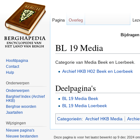
Pagina
Overleg
Lez
Bijdragen
BL 19 Media
Ga naar:
navigatie
,
zoeken
Hoofdpagina
Categorie van Media Beek en Loerbeek.
Contact
Archief HKB H02 Beek en Loerbeek
Hulp
Onderwerpen
Deelpagina's
Onderwerpen
Barghief Index (Archief
BL 19 Media Beek
HKB)
BL 19 Media Loerbeek
Berghse woorden
Jaartallen
Categorieën
:
Archief HKB Media
Archi
Wijzigingen
Nieuwe pagina's
Nieuwe bestanden
Deze pagina is voor het laatst bewerkt op 9 dec 2024 om