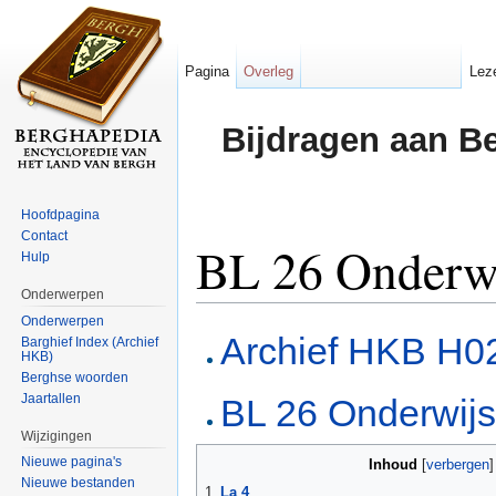
Pagina
Overleg
Lez
Bijdragen aan B
Hoofdpagina
Contact
BL 26 Onderw
Hulp
Onderwerpen
Ga naar:
navigatie
,
zoeken
Onderwerpen
Archief HKB H0
Barghief Index (Archief
HKB)
Berghse woorden
Jaartallen
BL 26 Onderwij
Wijzigingen
Nieuwe pagina's
Inhoud
[
verbergen
Nieuwe bestanden
1
La 4