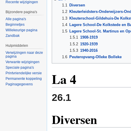
Recente wijzigingen
1.1
Diversen
1.2
Kleuterleidsters-Onderwijzers-On
Bijzondere pagina's
1.3
Kleuterschool-Gildehuis-De Kolks
Alle pagina's
1.4
Lagere School-De Kolkstede en B
Beginnetjes
Willekeurige pagina
1.5
Lagere School-St. Martinus en O
Zandbak
1.5.1
1908-1919
1.5.2
1920-1939
Hulpmiddelen
1.5.3
1940-2016
Verwijzingen naar deze
pagina
1.6
Peuteropvang-Olleke Bolleke
Verwante wijzigingen
Speciale pagina's
La 4
Printvriendelijke versie
Permanente koppeling
Paginagegevens
26.1
Diversen