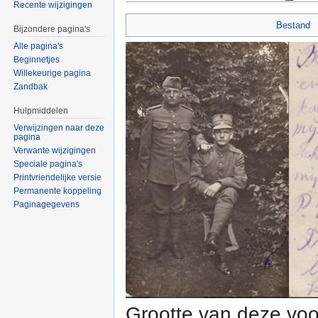
Recente wijzigingen
Ga naar:
navigatie
,
zoeken
Bestand
Bijzondere pagina's
Alle pagina's
Beginnetjes
Willekeurige pagina
Zandbak
Hulpmiddelen
Verwijzingen naar deze
pagina
Verwante wijzigingen
Speciale pagina's
Printvriendelijke versie
Permanente koppeling
Paginagegevens
Grootte van deze voo