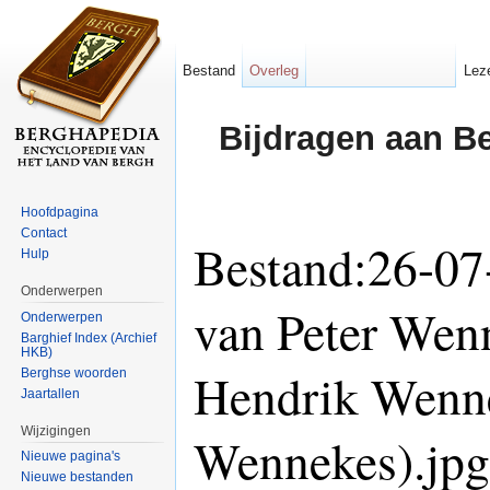
Bestand
Overleg
Lez
Bijdragen aan B
Hoofdpagina
Contact
Bestand:26-07
Hulp
Onderwerpen
van Peter Wenn
Onderwerpen
Barghief Index (Archief
HKB)
Hendrik Wenne
Berghse woorden
Jaartallen
Wijzigingen
Wennekes).jpg
Nieuwe pagina's
Nieuwe bestanden