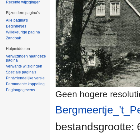
Recente wijzigingen
Bijzondere pagina's
Alle pagina's
Beginnetjes
Willekeurige pagina
Zandbak
Hulpmiddelen
Verwijzingen naar deze
pagina
Verwante wijzigingen
Speciale pagina's
Printvriendelijke versie
Permanente koppeling
Paginagegevens
Geen hogere resoluti
Bergmeertje_'t_P
bestandsgrootte: