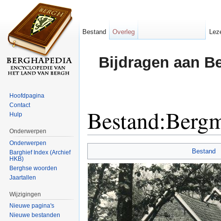
Bestand
Overleg
Lez
Bijdragen aan B
Hoofdpagina
Contact
Bestand:Bergme
Hulp
Onderwerpen
Ga naar:
navigatie
,
zoeken
Onderwerpen
Bestand
Barghief Index (Archief
HKB)
Berghse woorden
Jaartallen
Wijzigingen
Nieuwe pagina's
Nieuwe bestanden