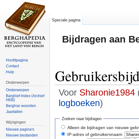
Speciale pagina
Bijdragen aan B
Hoofdpagina
Contact
Gebruikersbij
Hulp
Onderwerpen
Voor
Sharonie1984
Onderwerpen
Barghief Index (Archief
HKB)
logboeken
)
Berghse woorden
Ga naar:
navigatie
,
zoeken
Jaartallen
Zoeken naar bijdragen
Wijzigingen
Alleen de bijdragen van nieuwe gebr
Nieuwe pagina's
IP-adres of gebruikersnaam:
Nieuwe bestanden