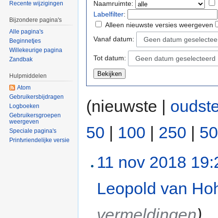
Naamruimte:
Recente wijzigingen
Labelfilter
:
Bijzondere pagina's
Alleen nieuwste versies weergeven
Alle pagina's
Vanaf datum:
Geen datum geselectee
Beginnetjes
Willekeurige pagina
Tot datum:
Geen datum geselecteerd
Zandbak
Hulpmiddelen
Atom
Gebruikersbijdragen
(nieuwste |
oudst
Logboeken
Gebruikersgroepen
weergeven
50
|
100
|
250
|
50
Speciale pagina's
Printvriendelijke versie
11 nov 2018 19:
Leopold van Hoh
vermeldingen
)