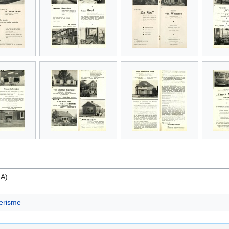
.A)
erisme