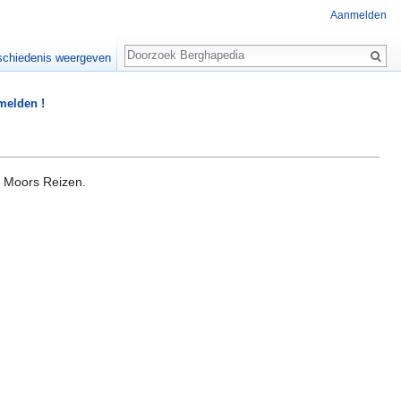
Aanmelden
Zoeken
chiedenis weergeven
 melden !
s Moors Reizen.