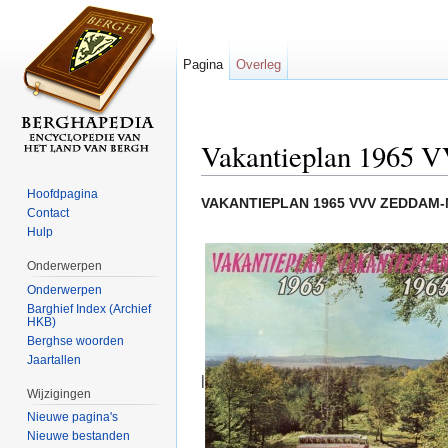
Pagina
Overleg
Vakantieplan 1965 
Ga naar:
navigatie
,
zoeken
Hoofdpagina
VAKANTIEPLAN 1965 VVV ZEDDA
Contact
Hulp
Onderwerpen
Onderwerpen
Barghief Index (Archief
HKB)
Berghse woorden
Jaartallen
|
Wijzigingen
Nieuwe pagina's
Nieuwe bestanden