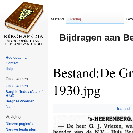
Bestand
Overleg
Lez
Bijdragen aan B
Hoofdpagina
Contact
Bestand:De Gr
Hulp
Onderwerpen
1930.jpg
Onderwerpen
Barghief Index (Archief
HKB)
Ga naar:
navigatie
,
zoeken
Berghse woorden
Jaartallen
Bestand
Wijzigingen
Nieuwe pagina's
Nieuwe bestanden