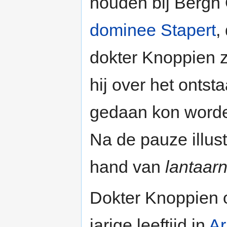
houden bij Bergh 
dominee Stapert
,
dokter Knoppien zi
hij over het ontst
gedaan kon worden
Na de pauze illus
hand van
lantaarn
Dokter Knoppien o
jarige leeftijd in
A