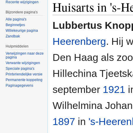
Huisarts in 's-H
Recente wijzigingen
Bijzondere pagina's
Alle pagina's
Lubbertus Knop
Beginnetjes
Willekeurige pagina
Zandbak
Heerenberg
. Hij
Hulpmiddelen
Verwijzingen naar deze
Den Haag als zoo
pagina
Verwante wijzigingen
Speciale pagina's
Hillechina Tjeets
Printvriendelijke versie
Permanente koppeling
Paginagegevens
september
1921
i
Wilhelmina Johan
1897
in
's-Heeren