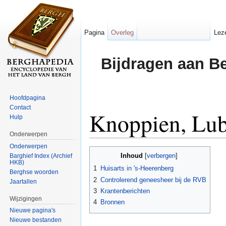
Pagina
Overleg
Lez
Bijdragen aan B
Hoofdpagina
Contact
Knoppien, Lub
Hulp
Onderwerpen
Ga naar:
navigatie
,
zoeken
Onderwerpen
Inhoud
Barghief Index (Archief
[
verbergen
]
HKB)
1
Huisarts in 's-Heerenberg
Berghse woorden
2
Controlerend geneesheer bij de RVB
Jaartallen
3
Krantenberichten
Wijzigingen
4
Bronnen
Nieuwe pagina's
Nieuwe bestanden