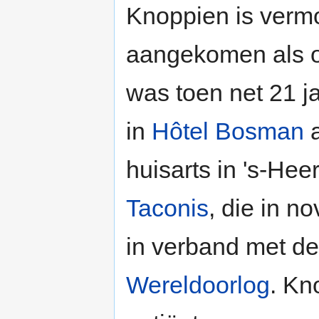
Knoppien is vermo
aangekomen als 
was toen net 21 j
in
Hôtel Bosman
a
huisarts in 's-He
Taconis
, die in 
in verband met de
Wereldoorlog
. Kn