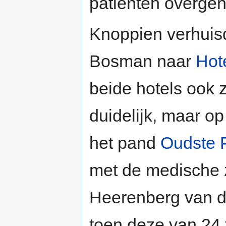
patiënten overge
Knoppien verhuisd
Bosman naar
Hot
beide hotels ook z
duidelijk, maar op 
het pand
Oudste P
met de medische 
Heerenberg van 
toen deze van 24 