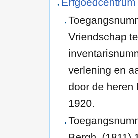
Erfgoedcentrum
Toegangsnumme
Vriendschap te
inventarisnumm
verlening en a
door de heren
1920.
Toegangsnumm
Bergh, (1811) 