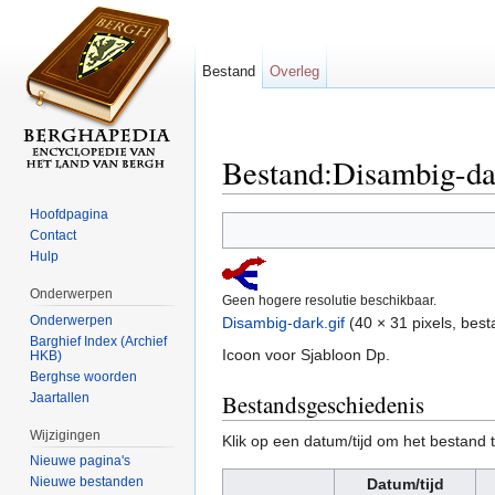
Bestand
Overleg
Bestand:Disambig-da
Ga naar:
navigatie
,
zoeken
Hoofdpagina
Contact
Hulp
Onderwerpen
Geen hogere resolutie beschikbaar.
Onderwerpen
Disambig-dark.gif
‎
(40 × 31 pixels, bes
Barghief Index (Archief
Icoon voor Sjabloon Dp.
HKB)
Berghse woorden
Bestandsgeschiedenis
Jaartallen
Wijzigingen
Klik op een datum/tijd om het bestand t
Nieuwe pagina's
Nieuwe bestanden
Datum/tijd