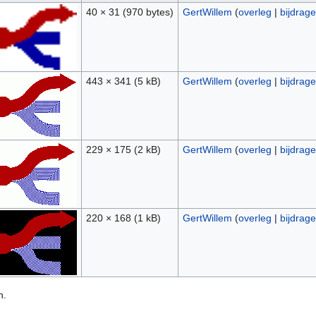
40 × 31
(970 bytes)
GertWillem
(
overleg
|
bijdrag
443 × 341
(5 kB)
GertWillem
(
overleg
|
bijdrag
229 × 175
(2 kB)
GertWillem
(
overleg
|
bijdrag
220 × 168
(1 kB)
GertWillem
(
overleg
|
bijdrag
n.