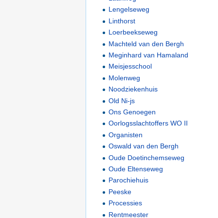
Lengelseweg
Linthorst
Loerbeekseweg
Machteld van den Bergh
Meginhard van Hamaland
Meisjesschool
Molenweg
Noodziekenhuis
Old Ni-js
Ons Genoegen
Oorlogsslachtoffers WO II
Organisten
Oswald van den Bergh
Oude Doetinchemseweg
Oude Eltenseweg
Parochiehuis
Peeske
Processies
Rentmeester