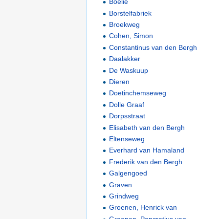
Boelie
Borstelfabriek
Broekweg
Cohen, Simon
Constantinus van den Bergh
Daalakker
De Waskuup
Dieren
Doetinchemseweg
Dolle Graaf
Dorpsstraat
Elisabeth van den Bergh
Eltenseweg
Everhard van Hamaland
Frederik van den Bergh
Galgengoed
Graven
Grindweg
Groenen, Henrick van
Groenen, Pancratius van