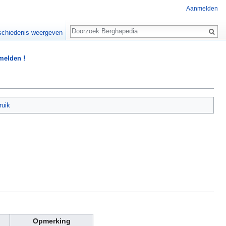
Aanmelden
Zoeken
chiedenis weergeven
 melden !
ruik
Opmerking