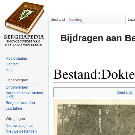
Bestand
Overleg
Lez
Bijdragen aan B
Hoofdpagina
Contact
Bestand:Dokte
Hulp
Onderwerpen
Ga naar:
navigatie
,
zoeken
Onderwerpen
Bestand
Barghief Index (Archief
HKB)
Berghse woorden
Jaartallen
Wijzigingen
Nieuwe pagina's
Nieuwe bestanden