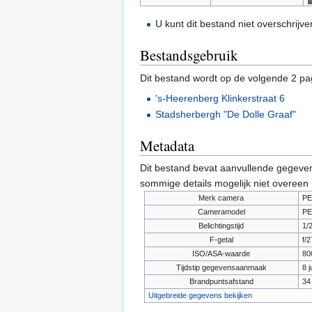
U kunt dit bestand niet overschrijve
Bestandsgebruik
Dit bestand wordt op de volgende 2 pag
's-Heerenberg Klinkerstraat 6
Stadsherbergh "De Dolle Graaf"
Metadata
Dit bestand bevat aanvullende gegeven
sommige details mogelijk niet overeen
Merk camera
PE
Cameramodel
PE
Belichtingstijd
1/
F-getal
f/2
ISO/ASA-waarde
80
Tijdstip gegevensaanmaak
8 j
Brandpuntsafstand
34
Uitgebreide gegevens bekijken