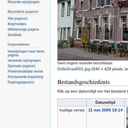
Recente wijzigingen
Bijzondere pagina's
Alle pagina's
Beginnetjes
Willekeurige pagina
Zandbak
Hulpmiddelen
Verwijzingen naar deze
pagina
Verwante wijzigingen
Geen hogere resolutie beschikbaar.
Speciale pagina's
DolleGraaf001.jpg
‎
(640 × 428 pixels, 
Printvriendelijke versie
Permanente koppeling
Bestandsgeschiedenis
Paginagegevens
Klik op een datum/tijd om het bestand t
Datum/tijd
huidige versie
11 mei 2009 19:14