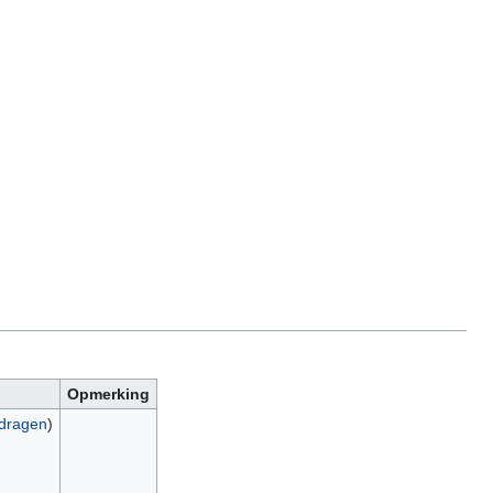
Opmerking
jdragen
)