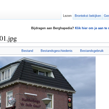
Lezen
Brontekst bekijken
Ges
Bijdragen aan Berghapedia?
Klik hier om je aan te
01.jpg
Bestand
Bestandsgeschiedenis
Bestandsgebruik