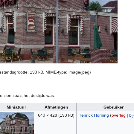
bestandsgrootte: 193 kB, MIME-type:
image/jpeg
)
e zien zoals het destijds was.
Miniatuur
Afmetingen
Gebruiker
640 × 428
(193 kB)
Henrick Horning
(
overleg
|
bi