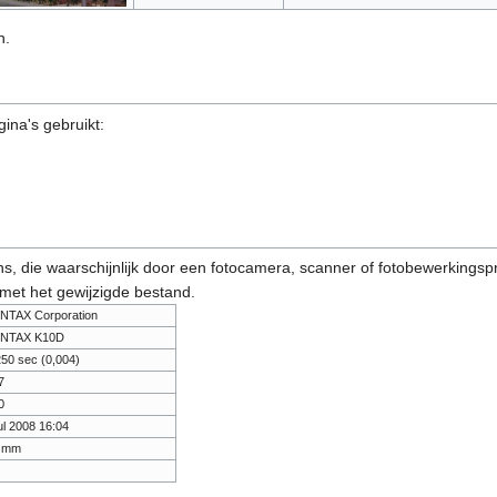
n.
ina's gebruikt:
s, die waarschijnlijk door een fotocamera, scanner of fotobewerkings
 met het gewijzigde bestand.
NTAX Corporation
NTAX K10D
250 sec (0,004)
7
0
ul 2008 16:04
 mm