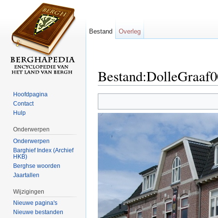
Bestand
Overleg
Bestand:DolleGraaf0
Ga naar:
navigatie
,
zoeken
Hoofdpagina
Contact
Hulp
Onderwerpen
Onderwerpen
Barghief Index (Archief
HKB)
Berghse woorden
Jaartallen
Wijzigingen
Nieuwe pagina's
Nieuwe bestanden