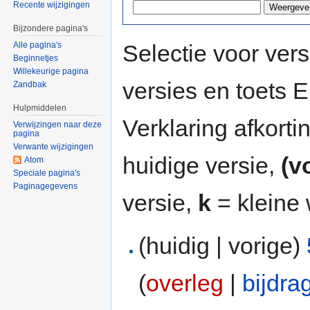
Recente wijzigingen
Bijzondere pagina's
Selectie voor vers
Alle pagina's
Beginnetjes
Willekeurige pagina
versies en toets
Zandbak
Hulpmiddelen
Verklaring afkort
Verwijzingen naar deze
pagina
Verwante wijzigingen
huidige versie,
(v
Atom
Speciale pagina's
Paginagegevens
versie,
k
= kleine 
(huidig | vorige)
(
overleg
|
bijdra