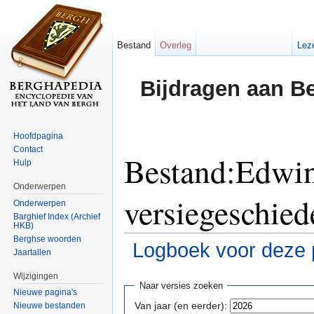
Bestand
Overleg
Lez
Bijdragen aan B
Hoofdpagina
Contact
Bestand:Edwin
Hulp
Onderwerpen
versiegeschied
Onderwerpen
Barghief Index (Archief
HKB)
Berghse woorden
Logboek voor deze 
Jaartallen
Ga naar:
navigatie
,
zoeken
Wijzigingen
Naar versies zoeken
Nieuwe pagina's
Van jaar (en eerder):
Nieuwe bestanden