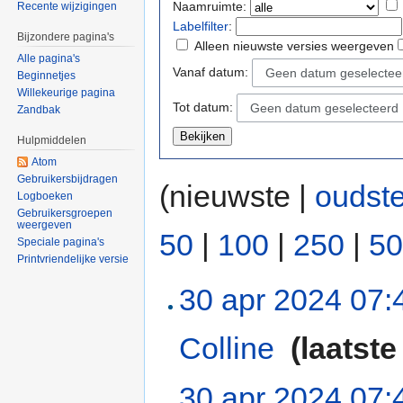
Naamruimte:
Recente wijzigingen
Labelfilter
:
Bijzondere pagina's
Alleen nieuwste versies weergeven
Alle pagina's
Vanaf datum:
Geen datum geselectee
Beginnetjes
Willekeurige pagina
Tot datum:
Geen datum geselecteerd
Zandbak
Hulpmiddelen
Atom
Gebruikersbijdragen
(nieuwste |
oudst
Logboeken
Gebruikersgroepen
weergeven
50
|
100
|
250
|
50
Speciale pagina's
Printvriendelijke versie
30 apr 2024 07:
Colline
‎
(laatste
30 apr 2024 07: