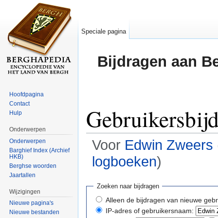
Speciale pagina
Bijdragen aan B
Hoofdpagina
Contact
Gebruikersbij
Hulp
Onderwerpen
Voor
Edwin Zweers
Onderwerpen
Barghief Index (Archief
HKB)
logboeken
)
Berghse woorden
Ga naar:
navigatie
,
zoeken
Jaartallen
Zoeken naar bijdragen
Wijzigingen
Alleen de bijdragen van nieuwe gebr
Nieuwe pagina's
IP-adres of gebruikersnaam:
Nieuwe bestanden