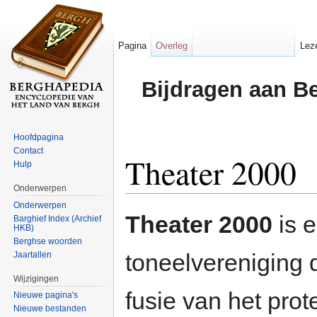
Pagina
Overleg
Lez
Bijdragen aan B
Hoofdpagina
Contact
Theater 2000
Hulp
Onderwerpen
Ga naar:
navigatie
,
zoeken
Onderwerpen
Theater 2000
is 
Barghief Index (Archief
HKB)
Berghse woorden
toneelvereniging 
Jaartallen
Wijzigingen
fusie van het pro
Nieuwe pagina's
Nieuwe bestanden