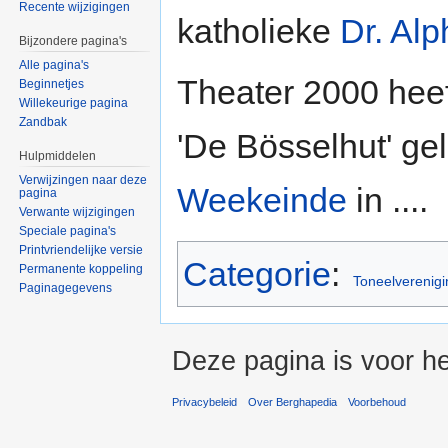
Recente wijzigingen
katholieke
Dr. Al
Bijzondere pagina's
Alle pagina's
Theater 2000 heef
Beginnetjes
Willekeurige pagina
Zandbak
'De Bösselhut' ge
Hulpmiddelen
Verwijzingen naar deze
Weekeinde
in ....
pagina
Verwante wijzigingen
Speciale pagina's
Printvriendelijke versie
Categorie
:
Permanente koppeling
Toneelverenig
Paginagegevens
Deze pagina is voor he
Privacybeleid
Over Berghapedia
Voorbehoud