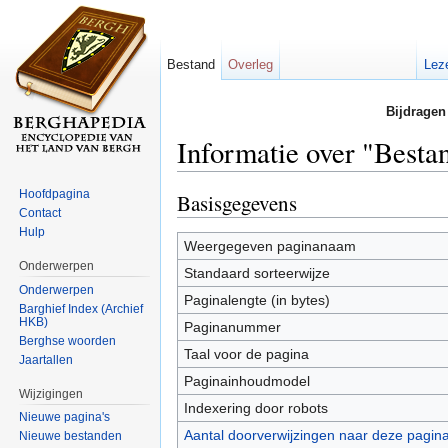
Bestand
Overleg
Lez
Bijdragen
Informatie over "Besta
Ga naar:
navigatie
,
zoeken
Hoofdpagina
Basisgegevens
Contact
Hulp
Weergegeven paginanaam
Onderwerpen
Standaard sorteerwijze
Onderwerpen
Paginalengte (in bytes)
Barghief Index (Archief
HKB)
Paginanummer
Berghse woorden
Taal voor de pagina
Jaartallen
Paginainhoudmodel
Wijzigingen
Indexering door robots
Nieuwe pagina's
Aantal doorverwijzingen naar deze pagin
Nieuwe bestanden