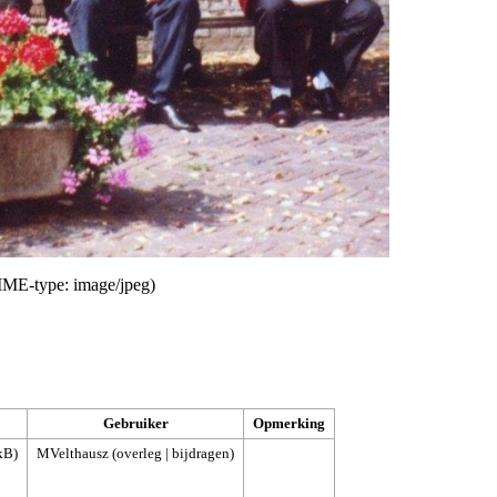
MIME-type:
image/jpeg
)
Gebruiker
Opmerking
kB)
MVelthausz
(
overleg
|
bijdragen
)