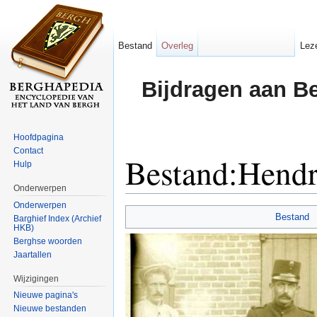
Bestand
Overleg
Lez
Bijdragen aan B
Hoofdpagina
Contact
Bestand:Hendr
Hulp
Onderwerpen
Ga naar:
navigatie
,
zoeken
Onderwerpen
Bestand
Barghief Index (Archief
HKB)
Berghse woorden
Jaartallen
Wijzigingen
Nieuwe pagina's
Nieuwe bestanden