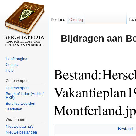
Bestand
Overleg
Lez
Bijdragen aan B
Hoofdpagina
Contact
Bestand:Hersc
Hulp
Onderwerpen
Vakantieplan
Onderwerpen
Barghief Index (Archief
HKB)
Montferland.j
Berghse woorden
Jaartallen
Wijzigingen
Ga naar:
navigatie
,
zoeken
Nieuwe pagina's
Bestand
Nieuwe bestanden