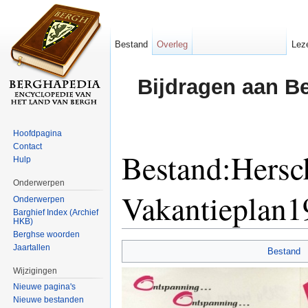
Bestand
Overleg
Lez
Bijdragen aan B
Hoofdpagina
Contact
Bestand:Hersc
Hulp
Onderwerpen
Vakantieplan
Onderwerpen
Barghief Index (Archief
HKB)
Ga naar:
navigatie
,
zoeken
Berghse woorden
Jaartallen
Bestand
Wijzigingen
Nieuwe pagina's
Nieuwe bestanden