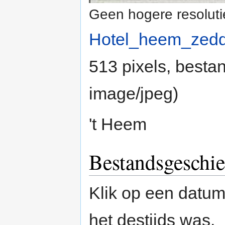
Geen hogere resoluti
Hotel_heem_zedd
513 pixels, besta
image/jpeg
)
't Heem
Bestandsgeschie
Klik op een datum/
het destijds was.