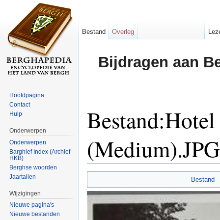
Bestand
Overleg
Lez
Bijdragen aan B
Hoofdpagina
Contact
Bestand:Hotel
Hulp
Onderwerpen
(Medium).JPG
Onderwerpen
Barghief Index (Archief
HKB)
Ga naar:
navigatie
,
zoeken
Berghse woorden
Jaartallen
Bestand
Wijzigingen
Nieuwe pagina's
Nieuwe bestanden