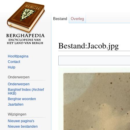
Bestand
Overleg
Bestand:Jacob.jpg
Ga naar:
navigatie
,
zoeken
Hoofdpagina
Contact
Hulp
Onderwerpen
Onderwerpen
Barghief Index (Archief
HKB)
Berghse woorden
Jaartallen
Wijzigingen
Nieuwe pagina's
Nieuwe bestanden