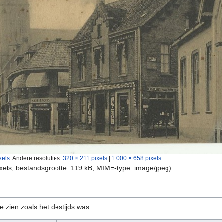
xels
.
Andere resoluties:
320 × 211 pixels
|
1.000 × 658 pixels
.
ixels, bestandsgrootte: 119 kB, MIME-type:
image/jpeg
)
e zien zoals het destijds was.