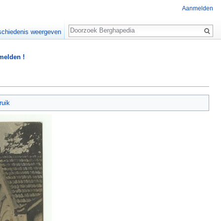
Aanmelden
Zoeken
chiedenis weergeven
 melden !
ruik