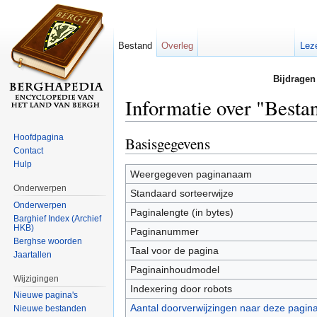
Bestand
Overleg
Lez
Bijdragen
Informatie over "Best
Ga naar:
navigatie
,
zoeken
Hoofdpagina
Basisgegevens
Contact
Hulp
Weergegeven paginanaam
Onderwerpen
Standaard sorteerwijze
Onderwerpen
Paginalengte (in bytes)
Barghief Index (Archief
HKB)
Paginanummer
Berghse woorden
Taal voor de pagina
Jaartallen
Paginainhoudmodel
Wijzigingen
Indexering door robots
Nieuwe pagina's
Aantal doorverwijzingen naar deze pagin
Nieuwe bestanden