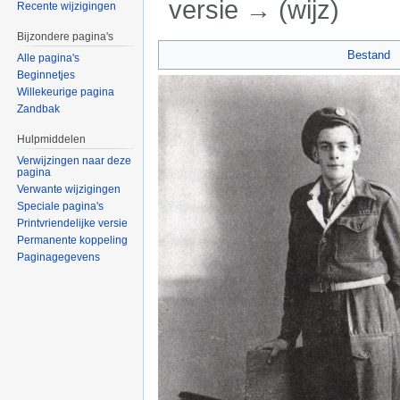
versie → (wijz)
Recente wijzigingen
Ga naar:
navigatie
,
zoeken
Bijzondere pagina's
Bestand
Alle pagina's
Beginnetjes
Willekeurige pagina
Zandbak
Hulpmiddelen
Verwijzingen naar deze
pagina
Verwante wijzigingen
Speciale pagina's
Printvriendelijke versie
Permanente koppeling
Paginagegevens