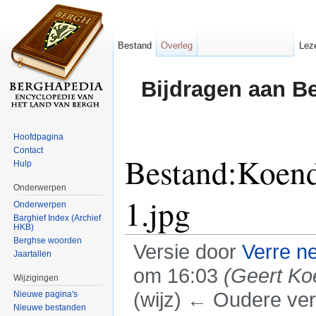
Bestand
Overleg
Lez
Bijdragen aan B
Hoofdpagina
Contact
Bestand:Koend
Hulp
Onderwerpen
1.jpg
Onderwerpen
Barghief Index (Archief
HKB)
Berghse woorden
Versie door
Verre n
Jaartallen
om 16:03
(Geert Ko
Wijzigingen
(wijz) ← Oudere vers
Nieuwe pagina's
Nieuwe bestanden