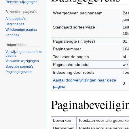
Recente wijzigingen
Bijzondere pagina's
Weergegeven paginanaam
Bes
Alle pagina's
jun
Beginnetjes
Standaard sorteerwijze
Lin
Willekeurige pagina
19
Zandbak
Paginalengte (in bytes)
81
Hulpmiddelen
Paginanummer
16
Verwijzingen naar deze
pagina
Taal voor de pagina
nl 
Verwante wijzigingen
Paginainhoudmodel
wik
Speciale pagina's
Indexering door robots
Toe
Paginagegevens
Aantal doorverwijzingen naar deze
0
pagina
Paginabeveiligi
Bewerken
Toestaan voor alle gebruike
Hernoemen
Toestaan voor alle gebruike