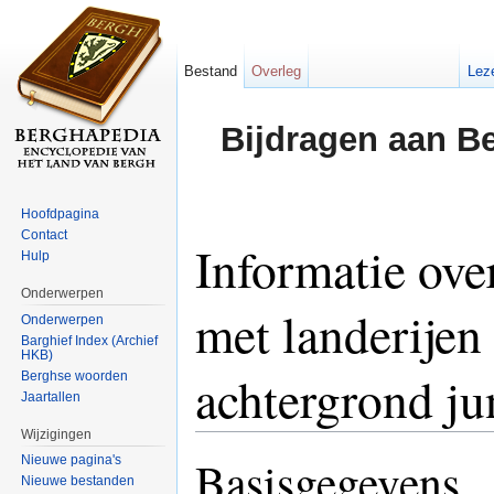
Bestand
Overleg
Lez
Bijdragen aan B
Hoofdpagina
Contact
Informatie ove
Hulp
Onderwerpen
met landerijen
Onderwerpen
Barghief Index (Archief
HKB)
achtergrond ju
Berghse woorden
Jaartallen
Wijzigingen
Ga naar:
navigatie
,
zoeken
Basisgegevens
Nieuwe pagina's
Nieuwe bestanden