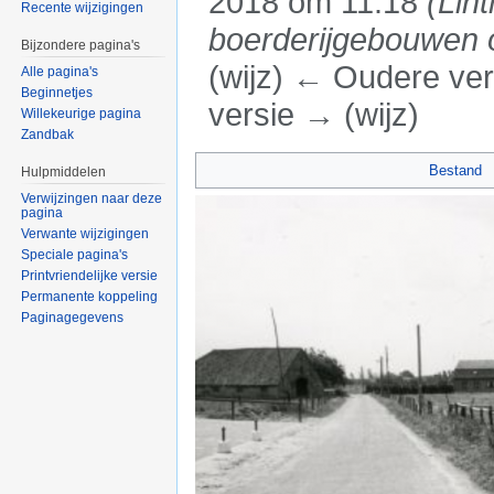
2018 om 11:18
(Lin
Recente wijzigingen
boerderijgebouwen o
Bijzondere pagina's
(wijz) ← Oudere vers
Alle pagina's
Beginnetjes
versie → (wijz)
Willekeurige pagina
Zandbak
Ga naar:
navigatie
,
zoeken
Bestand
Hulpmiddelen
Verwijzingen naar deze
pagina
Verwante wijzigingen
Speciale pagina's
Printvriendelijke versie
Permanente koppeling
Paginagegevens