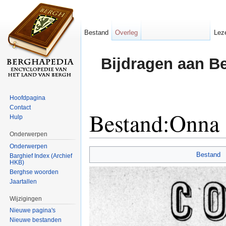
Bestand
Overleg
Lez
Bijdragen aan B
Hoofdpagina
Contact
Bestand:Onna
Hulp
Onderwerpen
Ga naar:
navigatie
,
zoeken
Onderwerpen
Bestand
Barghief Index (Archief
HKB)
Berghse woorden
Jaartallen
Wijzigingen
Nieuwe pagina's
Nieuwe bestanden