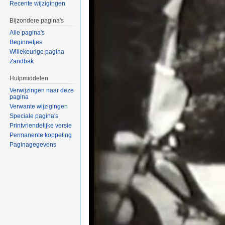
Recente wijzigingen
Bijzondere pagina's
Alle pagina's
Beginnetjes
Willekeurige pagina
Zandbak
Hulpmiddelen
Verwijzingen naar deze
pagina
Verwante wijzigingen
Speciale pagina's
Printvriendelijke versie
Permanente koppeling
Paginagegevens