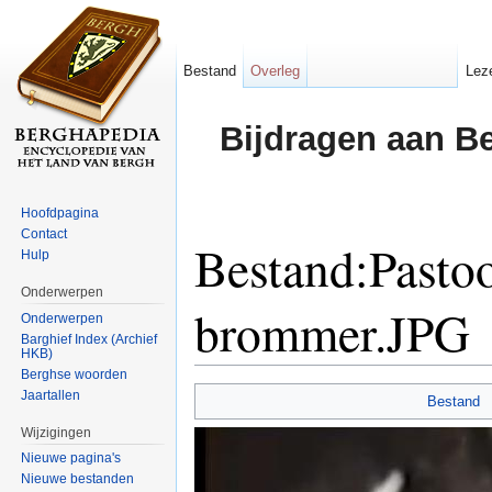
Bestand
Overleg
Lez
Bijdragen aan B
Hoofdpagina
Contact
Bestand:Pasto
Hulp
Onderwerpen
brommer.JPG
Onderwerpen
Barghief Index (Archief
HKB)
Ga naar:
navigatie
,
zoeken
Berghse woorden
Jaartallen
Bestand
Wijzigingen
Nieuwe pagina's
Nieuwe bestanden