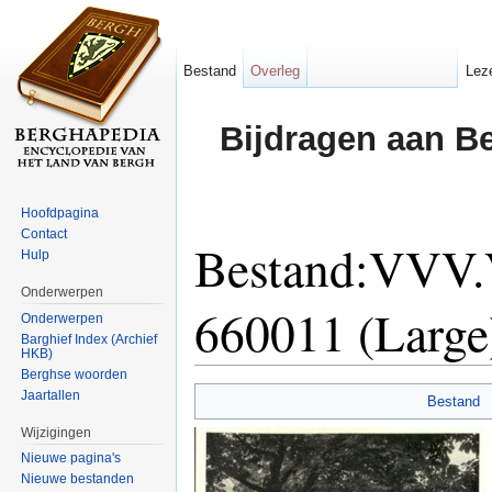
Bestand
Overleg
Lez
Bijdragen aan B
Hoofdpagina
Contact
Bestand:VVV.
Hulp
Onderwerpen
660011 (Large
Onderwerpen
Barghief Index (Archief
HKB)
Ga naar:
navigatie
,
zoeken
Berghse woorden
Jaartallen
Bestand
Wijzigingen
Nieuwe pagina's
Nieuwe bestanden