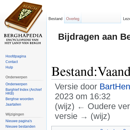
Bestand
Overleg
Lez
Bijdragen aan B
Hoofdpagina
Contact
Bestand:Vaand
Hulp
Onderwerpen
Versie door
BartHen
Onderwerpen
Barghief Index (Archief
HKB)
2023 om 16:32
Berghse woorden
(wijz) ← Oudere vers
Jaartallen
versie → (wijz)
Wijzigingen
Nieuwe pagina's
Ga naar:
navigatie
,
zoeken
Nieuwe bestanden