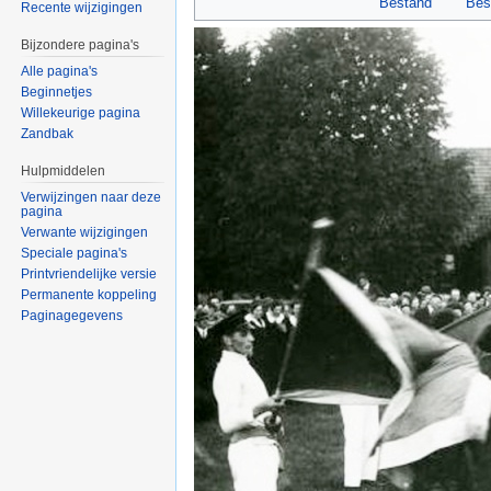
Bestand
Bes
Recente wijzigingen
Bijzondere pagina's
Alle pagina's
Beginnetjes
Willekeurige pagina
Zandbak
Hulpmiddelen
Verwijzingen naar deze
pagina
Verwante wijzigingen
Speciale pagina's
Printvriendelijke versie
Permanente koppeling
Paginagegevens