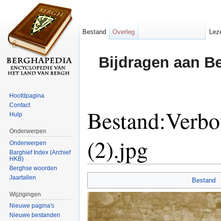
Bestand
Overleg
Lez
Bijdragen aan B
Hoofdpagina
Contact
Bestand:Verbo
Hulp
Onderwerpen
(2).jpg
Onderwerpen
Barghief Index (Archief
HKB)
Ga naar:
navigatie
,
zoeken
Berghse woorden
Jaartallen
Bestand
Wijzigingen
Nieuwe pagina's
Nieuwe bestanden