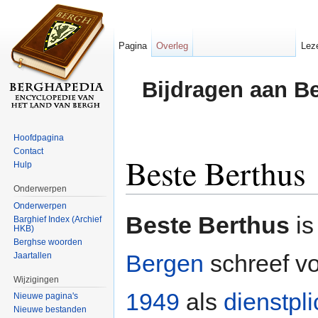
Pagina
Overleg
Lez
Bijdragen aan B
Hoofdpagina
Contact
Beste Berthus
Hulp
Onderwerpen
Ga naar:
navigatie
,
zoeken
Onderwerpen
Beste Berthus
is
Barghief Index (Archief
HKB)
Berghse woorden
Bergen
schreef v
Jaartallen
Wijzigingen
1949
als
dienstpli
Nieuwe pagina's
Nieuwe bestanden