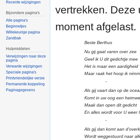
Recente wijzigingen
vertrekken. Deze u
Bijzondere pagina's
Alle pagina's
moment afgelast.
Beginnetjes
Willekeurige pagina
Zandbak
Beste Berthus
Hulpmiddelen
Nu gij gaat varen over zee
Verwijzingen naar deze
Geef ik U dit gedichtje mee
pagina
Het is maar een aardigheid
Verwante wijzigingen
Speciale pagina's
Maar raak het hoop ik nimme
Printvriendelijke versie
-
Permanente koppeling
Paginagegevens
Als gij vaart dan op de oce
Komt in uw oog een heimwe
Maak dan open dit gedicht
En alles wordt voor U weer l
-
Als gij dan komt aan d'over
Wordt weggestuurd naar all