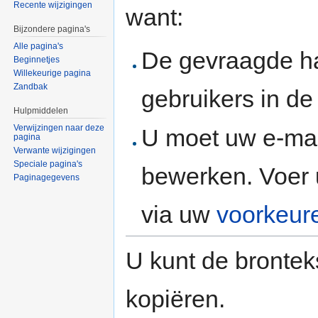
Recente wijzigingen
want:
Bijzondere pagina's
Alle pagina's
De gevraagde h
Beginnetjes
Willekeurige pagina
Zandbak
gebruikers in d
Hulpmiddelen
Verwijzingen naar deze
U moet uw e-mai
pagina
Verwante wijzigingen
Speciale pagina's
bewerken. Voer 
Paginagegevens
via uw
voorkeur
U kunt de brontek
kopiëren.