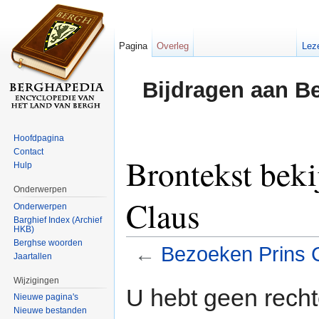
Pagina
Overleg
Lez
Bijdragen aan B
Hoofdpagina
Contact
Brontekst beki
Hulp
Onderwerpen
Claus
Onderwerpen
Barghief Index (Archief
HKB)
Berghse woorden
←
Bezoeken Prins 
Jaartallen
Ga naar:
navigatie
,
zoeken
Wijzigingen
U hebt geen rech
Nieuwe pagina's
Nieuwe bestanden