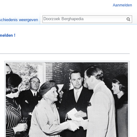
Aanmelden
Zoeken
chiedenis weergeven
 melden !