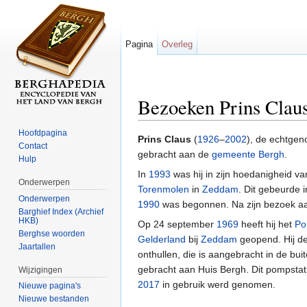
Pagina
Overleg
Bezoeken Prins Clau
Ga naar:
navigatie
,
zoeken
Hoofdpagina
Prins Claus
(
1926
–
2002
), de echtgen
Contact
gebracht aan de
gemeente Bergh
.
Hulp
In
1993
was hij in zijn hoedanigheid 
Onderwerpen
Torenmolen
in
Zeddam
. Dit gebeurde 
Onderwerpen
1990
was begonnen. Na zijn bezoek aa
Barghief Index (Archief
HKB)
Op 24 september
1969
heeft hij het
Po
Berghse woorden
Gelderland
bij
Zeddam
geopend. Hij de
Jaartallen
onthullen, die is aangebracht in de bu
gebracht aan Huis Bergh. Dit pompstat
Wijzigingen
2017
in gebruik werd genomen.
Nieuwe pagina's
Nieuwe bestanden