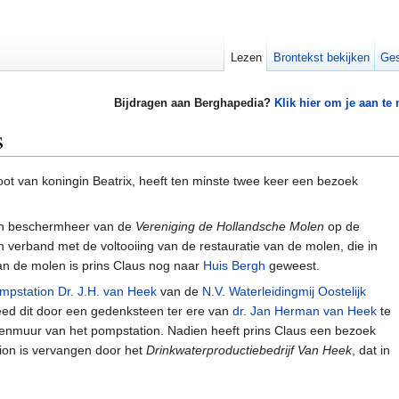
Lezen
Brontekst bekijken
Ges
Bijdragen aan Berghapedia?
Klik hier om je aan te
s
oot van koningin Beatrix, heeft ten minste twee keer een bezoek
van beschermheer van de
Vereniging de Hollandsche Molen
op de
in verband met de voltooiing van de restauratie van de molen, die in
n de molen is prins Claus nog naar
Huis Bergh
geweest.
mpstation Dr. J.H. van Heek
van de
N.V. Waterleidingmij Oostelijk
ed dit door een gedenksteen ter ere van
dr. Jan Herman van Heek
te
itenmuur van het pompstation. Nadien heeft prins Claus een bezoek
ion is vervangen door het
Drinkwaterproductiebedrijf Van Heek
, dat in