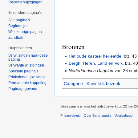
Recente wijzigingen
Bijzondere pagina's
Alle pagina's
Beginnetjes
Willekeurige pagina
Zandbak
Bronnen
Hulpmiddelen
Verwijzingen naar deze
Het oude kasteel herleefde
, blz. 43
pagina
Bergh; Heren, Land en Volk
, blz. 4
Verwante wijzigingen
Nederlandsch Dagblad
van 26 sep
Speciale pagina's
Printvriendelijke versie
Permanente koppeling
Categorie
:
Koninklijk bezoek
Paginagegevens
Deze pagina is voor het laatst bewerkt op 22 mei 2
Privacybeleid
Over Berghapedia
Voorbehoud