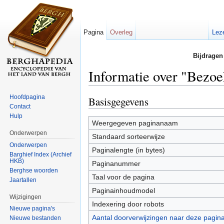
Pagina
Overleg
Lez
Bijdragen
Informatie over "Bezoe
Ga naar:
navigatie
,
zoeken
Hoofdpagina
Basisgegevens
Contact
Hulp
Weergegeven paginanaam
Onderwerpen
Standaard sorteerwijze
Onderwerpen
Paginalengte (in bytes)
Barghief Index (Archief
HKB)
Paginanummer
Berghse woorden
Taal voor de pagina
Jaartallen
Paginainhoudmodel
Wijzigingen
Indexering door robots
Nieuwe pagina's
Aantal doorverwijzingen naar deze pagin
Nieuwe bestanden