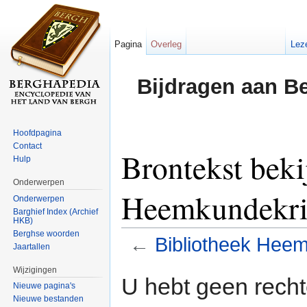
Pagina
Overleg
Lez
Bijdragen aan B
Hoofdpagina
Contact
Brontekst beki
Hulp
Onderwerpen
Heemkundekr
Onderwerpen
Barghief Index (Archief
HKB)
Berghse woorden
←
Bibliotheek Hee
Jaartallen
Ga naar:
navigatie
,
zoeken
Wijzigingen
U hebt geen rech
Nieuwe pagina's
Nieuwe bestanden