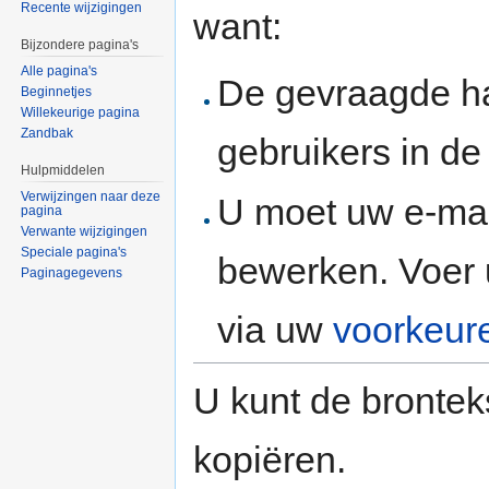
Recente wijzigingen
want:
Bijzondere pagina's
Alle pagina's
De gevraagde h
Beginnetjes
Willekeurige pagina
Zandbak
gebruikers in d
Hulpmiddelen
Verwijzingen naar deze
U moet uw e-mai
pagina
Verwante wijzigingen
Speciale pagina's
bewerken. Voer 
Paginagegevens
via uw
voorkeur
U kunt de brontek
kopiëren.