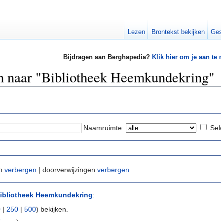
Lezen
Brontekst bekijken
Ges
Bijdragen aan Berghapedia?
Klik hier om je aan te
en naar "Bibliotheek Heemkundekring"
Naamruimte:
Sel
en
verbergen
| doorverwijzingen
verbergen
ibliotheek Heemkundekring
:
0
|
250
|
500
) bekijken.