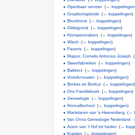
Openbaar vervoer
‎
(
← koppelingen
Graafschapbode
‎
(
← koppelingen
)
Blockhorst
‎
(
← koppelingen
)
Gildegrond
‎
(
← koppelingen
)
Klompenmakers
‎
(
← koppelingen
)
Wisch
‎
(
← koppelingen
)
Paverts
‎
(
← koppelingen
)
Majoor, Cornelis Antonius Joseph
‎
(
Steenfabrieken
‎
(
← koppelingen
)
Bakkers
‎
(
← koppelingen
)
Vroedvrouwen
‎
(
← koppelingen
)
Borkes en Borkus
‎
(
← koppelingen
Ons Familieboek
‎
(
← koppelingen
)
Genealogie
‎
(
← koppelingen
)
Roncallischool
‎
(
← koppelingen
)
Martelaren van 's-Heerenberg
‎
(
← 
Van Onna Genealogie Nederland - 
Azem van 't Hof tot heden
‎
(
← kopp
Kranten
‎
(
← koppelingen
)