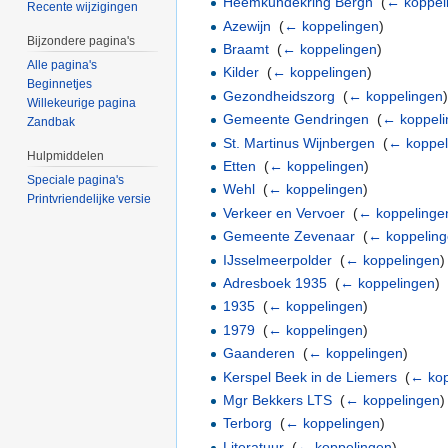
Heemkundekring Bergh
‎
(
← koppel
Recente wijzigingen
Azewijn
‎
(
← koppelingen
)
Bijzondere pagina's
Braamt
‎
(
← koppelingen
)
Alle pagina's
Kilder
‎
(
← koppelingen
)
Beginnetjes
Gezondheidszorg
‎
(
← koppelingen
Willekeurige pagina
Gemeente Gendringen
‎
(
← koppel
Zandbak
St. Martinus Wijnbergen
‎
(
← koppel
Hulpmiddelen
Etten
‎
(
← koppelingen
)
Speciale pagina's
Wehl
‎
(
← koppelingen
)
Printvriendelijke versie
Verkeer en Vervoer
‎
(
← koppelinge
Gemeente Zevenaar
‎
(
← koppelin
IJsselmeerpolder
‎
(
← koppelingen
)
Adresboek 1935
‎
(
← koppelingen
)
1935
‎
(
← koppelingen
)
1979
‎
(
← koppelingen
)
Gaanderen
‎
(
← koppelingen
)
Kerspel Beek in de Liemers
‎
(
← kop
Mgr Bekkers LTS
‎
(
← koppelingen
)
Terborg
‎
(
← koppelingen
)
Literatuur
‎
(
← koppelingen
)