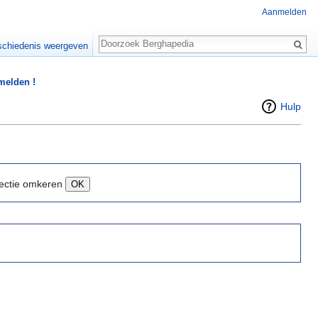
Aanmelden
Zoeken
chiedenis weergeven
 melden !
Hulp
ectie omkeren