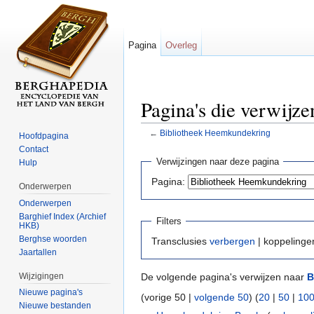
Pagina
Overleg
Pagina's die verwijz
←
Bibliotheek Heemkundekring
Hoofdpagina
Ga naar:
navigatie
,
zoeken
Contact
Verwijzingen naar deze pagina
Hulp
Pagina:
Onderwerpen
Onderwerpen
Barghief Index (Archief
Filters
HKB)
Berghse woorden
Transclusies
verbergen
| koppeling
Jaartallen
Wijzigingen
De volgende pagina's verwijzen naar
B
Nieuwe pagina's
(vorige 50 |
volgende 50
) (
20
|
50
|
10
Nieuwe bestanden