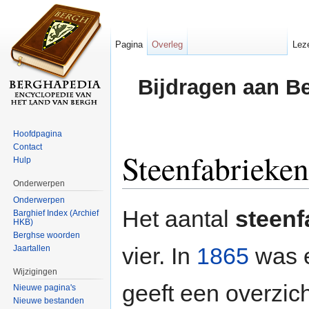
Pagina
Overleg
Lez
Bijdragen aan B
Hoofdpagina
Contact
Steenfabrieken
Hulp
Onderwerpen
Ga naar:
navigatie
,
zoeken
Onderwerpen
Het aantal
steenf
Barghief Index (Archief
HKB)
Berghse woorden
vier. In
1865
was e
Jaartallen
Wijzigingen
geeft een overzich
Nieuwe pagina's
Nieuwe bestanden