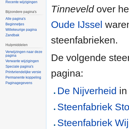
Recente wijzigingen
Tinneveld
over he
Bijzondere pagina's
Alle pagina's
Oude IJssel
waren
Beginnetjes
Willekeurige pagina
Zandbak
steenfabrieken.
Hulpmiddelen
Verwijzingen naar deze
De volgende stee
pagina
Verwante wijzigingen
Speciale pagina's
pagina:
Printvriendelijke versie
Permanente koppeling
Paginagegevens
De Nijverheid
i
Steenfabriek S
Steenfabriek Wi