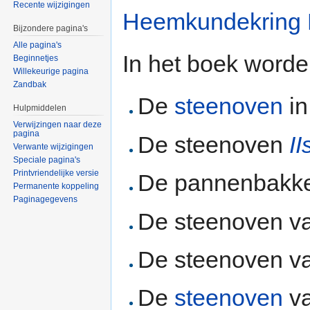
Recente wijzigingen
Heemkundekring 
Bijzondere pagina's
Alle pagina's
In het boek word
Beginnetjes
Willekeurige pagina
Zandbak
De
steenoven
i
Hulpmiddelen
Verwijzingen naar deze
pagina
De steenoven
II
Verwante wijzigingen
Speciale pagina's
Printvriendelijke versie
De pannenbakker
Permanente koppeling
Paginagegevens
De steenoven v
De steenoven v
De
steenoven
v