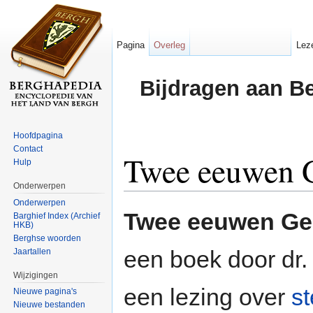
Pagina
Overleg
Lez
Bijdragen aan B
Hoofdpagina
Contact
Twee eeuwen G
Hulp
Onderwerpen
Ga naar:
navigatie
,
zoeken
Onderwerpen
Twee eeuwen Ge
Barghief Index (Archief
HKB)
Berghse woorden
een boek door dr.
Jaartallen
Wijzigingen
een lezing over
s
Nieuwe pagina's
Nieuwe bestanden