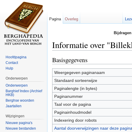
Pagina
Overleg
Lez
Bijdragen
Informatie over "Billek
Ga naar:
navigatie
,
zoeken
Hoofdpagina
Basisgegevens
Contact
Hulp
Weergegeven paginanaam
Onderwerpen
Standaard sorteerwijze
Onderwerpen
Paginalengte (in bytes)
Barghief Index (Archief
HKB)
Paginanummer
Berghse woorden
Taal voor de pagina
Jaartallen
Paginainhoudmodel
Wijzigingen
Indexering door robots
Nieuwe pagina's
Aantal doorverwijzingen naar deze pagin
Nieuwe bestanden