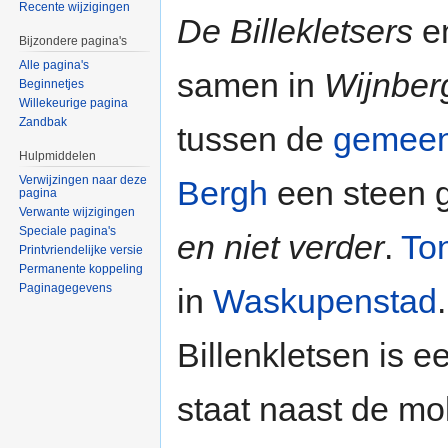
Recente wijzigingen
De Billekletsers
e
Bijzondere pagina's
Alle pagina's
samen in
Wijnber
Beginnetjes
Willekeurige pagina
Zandbak
tussen de
gemeen
Hulpmiddelen
Verwijzingen naar deze
Bergh
een steen g
pagina
Verwante wijzigingen
Speciale pagina's
en niet verder
.
To
Printvriendelijke versie
Permanente koppeling
Paginagegevens
in
Waskupenstad
.
Billenkletsen is e
staat naast de m