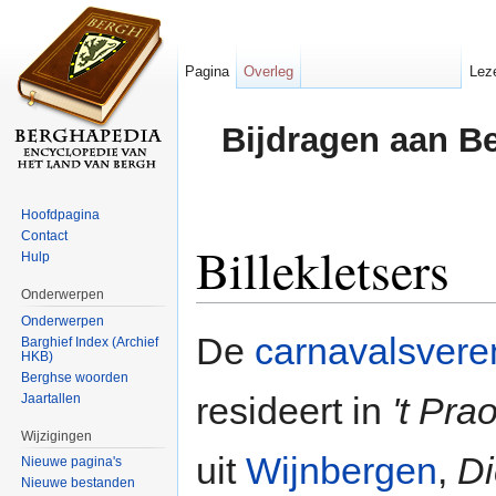
Pagina
Overleg
Lez
Bijdragen aan B
Hoofdpagina
Contact
Billekletsers
Hulp
Onderwerpen
Ga naar:
navigatie
,
zoeken
Onderwerpen
De
carnavalsvere
Barghief Index (Archief
HKB)
Berghse woorden
resideert in
't Pra
Jaartallen
Wijzigingen
uit
Wijnbergen
,
Di
Nieuwe pagina's
Nieuwe bestanden