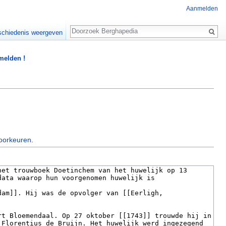
Aanmelden
Zoeken
chiedenis weergeven
 melden !
oorkeuren
.