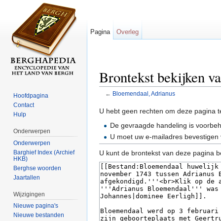
Pagina
Overleg
Brontekst bekijken v
←
Bloemendaal, Adrianus
Hoofdpagina
Ga naar:
navigatie
,
zoeken
Contact
U hebt geen rechten om deze pagina t
Hulp
De gevraagde handeling is voorbe
Onderwerpen
U moet uw e-mailadres bevestigen 
Onderwerpen
Barghief Index (Archief
U kunt de brontekst van deze pagina b
HKB)
Berghse woorden
Jaartallen
Wijzigingen
Nieuwe pagina's
Nieuwe bestanden